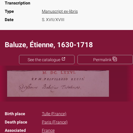
Transcription
Type
Manuscript ex-libris
Date
S. XVII/XVIII
Baluze, Étienne, 1630-1718
See the catalogue
Permalink
Birth place
Tulle (France)
Death place
Paris (France)
Associated
France