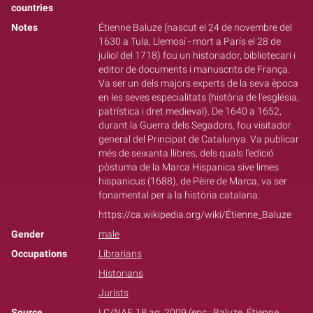
countries
Notes
Étienne Baluze (nascut el 24 de novembre del
1630 a Tula, Llemosí - mort a París el 28 de
juliol del 1718) fou un historiador, bibliotecari i
editor de documents i manuscrits de França.
Va ser un dels majors experts de la seva època
en les seves especialitats (història de l'església,
patrística i dret medieval). De 1640 a 1652,
durant la Guerra dels Segadors, fou visitador
general del Principat de Catalunya. Va publicar
més de seixanta llibres, dels quals l'edició
pòstuma de la Marca Hispanica sive limes
hispanicus (1688), de Pèire de Marca, va ser
fonamental per a la història catalana.
https://ca.wikipedia.org/wiki/Étienne_Baluze
Gender
male
Occupations
Librarians
Historians
Jurists
Source
LC/NAF, 18 ag. 2009 (enc.: Baluze, Étienne,