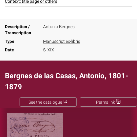
Context: title page or others
Description /
Antonio Bergnes
Transcription
Type
Manuscript ex-libris
Date
S. XIX
Bergnes de las Casas, Antonio, 1801-
1879
See the catalogue
Permalink