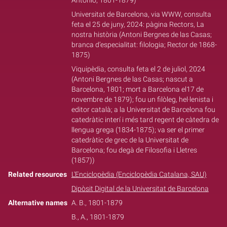
Antonio, 1801-1879)
Universitat de Barcelona, via WWW, consulta
feta el 25 de juny, 2024: pàgina Rectors, La
nostra història (Antoni Bergnes de las Casas;
branca d’especialitat: filologia; Rector de 1868-
1875)
Viquipèdia, consulta feta el 2 de juliol, 2024
(Antoni Bergnes de las Casas; nascut a
Barcelona, 1801; mort a Barcelona el17 de
novembre de 1879); fou un filòleg, hel·lenista i
editor català; a la Universitat de Barcelona fou
catedràtic interí i més tard regent de càtedra de
llengua grega (1834-1875); va ser el primer
catedràtic de grec de la Universitat de
Barcelona; fou degà de Filosofia i Lletres
(1857))
Related resources
L'Enciclopèdia (Enciclopèdia Catalana, SAU)
Dipòsit Digital de la Universitat de Barcelona
Alternative names
A. B., 1801-1879
B., A., 1801-1879