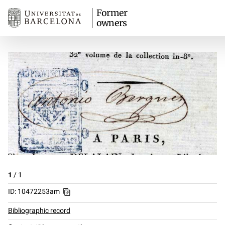
Former
owners
1
/
1
ID: 10472253am
Bibliographic record