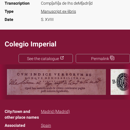
Transcription
Comp[añi]a de Ihs deM[adri]d
Type
Manuscript ex-libris
Date
S. XVIII
Colegio Imperial
See the catalogue
Permalink
City/town and
Madrid (Madrid)
other place names
Associated
Spain