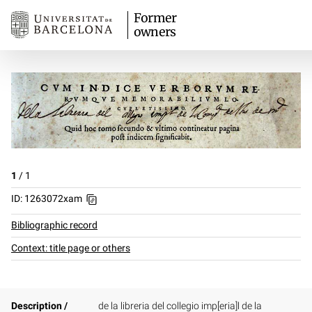
Former
owners
1
/
1
ID: 1263072xam
Bibliographic record
Context: title page or others
Description /
de la libreria del collegio imp[eria]l de la