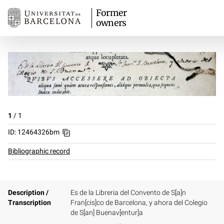
Former
owners
1
/
1
ID: 12464326bm
Bibliographic record
Description /
Es de la Libreria del Convento de S[a]n
Transcription
Fran[cis]co de Barcelona, y ahora del Colegio
de S[an] Buenav[entur]a