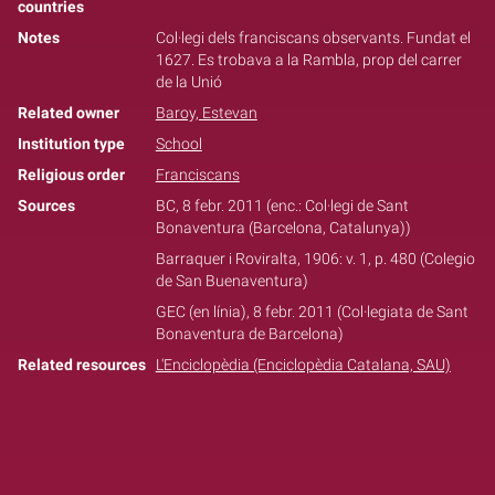
countries
Notes
Col·legi dels franciscans observants. Fundat el
1627. Es trobava a la Rambla, prop del carrer
de la Unió
Related owner
Baroy, Estevan
Institution type
School
Religious order
Franciscans
Sources
BC, 8 febr. 2011 (enc.: Col·legi de Sant
Bonaventura (Barcelona, Catalunya))
Barraquer i Roviralta, 1906: v. 1, p. 480 (Colegio
de San Buenaventura)
GEC (en línia), 8 febr. 2011 (Col·legiata de Sant
Bonaventura de Barcelona)
Related resources
L'Enciclopèdia (Enciclopèdia Catalana, SAU)