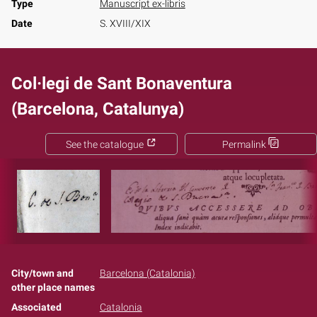
Type
Manuscript ex-libris
Date
S. XVIII/XIX
Col·legi de Sant Bonaventura
(Barcelona, Catalunya)
See the catalogue
Permalink
City/town and
Barcelona (Catalonia)
other place names
Associated
Catalonia