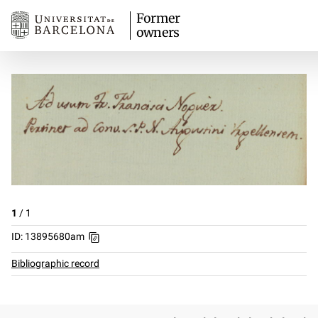
Former
owners
1
/
1
ID: 13895680am
Bibliographic record