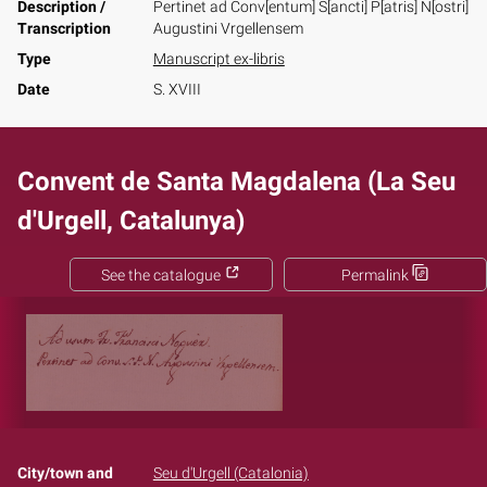
Description /
Pertinet ad Conv[entum] S[ancti] P[atris] N[ostri]
Transcription
Augustini Vrgellensem
Type
Manuscript ex-libris
Date
S. XVIII
Convent de Santa Magdalena (La Seu
d'Urgell, Catalunya)
See the catalogue
Permalink
City/town and
Seu d'Urgell (Catalonia)