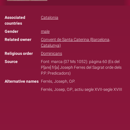
Associated
Catalonia
countries
Gender
male
Related owner
Convent de Santa Caterina (Barcelona,
Catalunya)
Religious order
Dominicans
Source
Font: marca (07 Ms 1052): pàgina 60 (Es del
P[are] fr[a] Joseph Ferres del Sagrat orde dels
P.P. Predicadors)
Alternative names
Ferrés, Joseph, O.P.
Ferrés, Josep, O.P., actiu segle XVII-segle XVIII