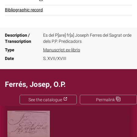
Bibliographic record
Description /
Es del P[are] fr[a] Joseph Ferres del Sagrat orde
Transcription
dels P.P. Predicadors
Type
Manuscript ex-libris
Date
S. XVII/XVIII
Ferrés, Josep, O.P.
See the catalogue
Permalink