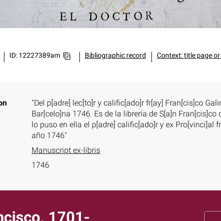
ID: 12227389am
Bibliographic record
Context: title page or
on
"Del p[adre] lec[to]r y calific[ado]r fr[ay] Fran[cis]co G
Bar[celo]na 1746. Es de la libreria de S[a]n Fran[cis]co
lo puso en ella el p[adre] calific[ado]r y ex Pro[vinci]al 
año 1746"
Manuscript ex-libris
1746
ncisco, 1701-