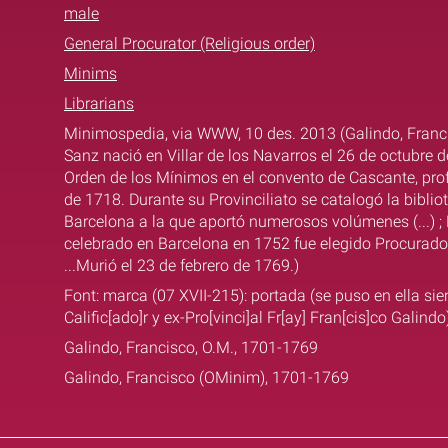
male
General Procurator (Religious order)
Minims
Librarians
Minimospedia, via WWW, 10 des. 2013 (Galindo, Franci
Sanz nació en Villar de los Navarros el 26 de octubre de
Orden de los Mínimos en el convento de Cascante, pro
de 1718. Durante su Provinciliato se catalogó la bibli
Barcelona a la que aportó numerosos volúmenes (...) ; 
celebrado en Barcelona en 1752 fue elegido Procurador
...Murió el 23 de febrero de 1769.)
Font: marca (07 XVII-215): portada (se puso en ella sie
Calific[ado]r y ex-Pro[vinci]al Fr[ay] Fran[cis]co Galindo
Galindo, Francisco, O.M., 1701-1769
Galindo, Francisco (OMinim), 1701-1769