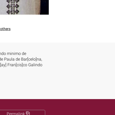
 others
alindo minimo de
 de Paula de Bar[celo]na,
fr[ay] Fran[cis]co Galindo
Permalink