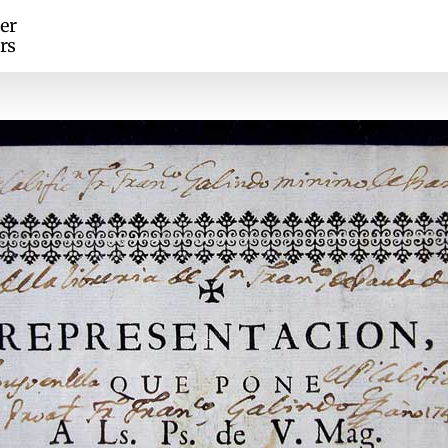
er
rs