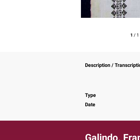
1
/
1
Description / Transcripti
Type
Date
Galindo, Fra