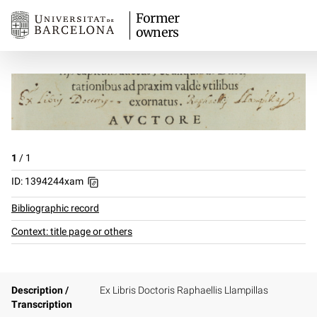
Former
owners
1
/
1
ID: 1394244xam
Bibliographic record
Context: title page or others
Description /
Ex Libris Doctoris Raphaellis Llampillas
Transcription