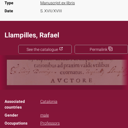
Type
Manuscript ex-libris
Date
S. XVII/XVIII
Llampilles, Rafael
See the catalogue
Permalink
Associated
Catalonia
countries
Gender
male
Occupations
Professors