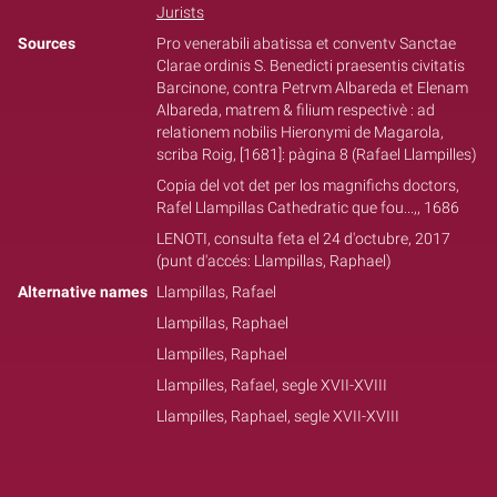
Jurists
Sources
Pro venerabili abatissa et conventv Sanctae
Clarae ordinis S. Benedicti praesentis civitatis
Barcinone, contra Petrvm Albareda et Elenam
Albareda, matrem & filium respectivè : ad
relationem nobilis Hieronymi de Magarola,
scriba Roig, [1681]: pàgina 8 (Rafael Llampilles)
Copia del vot det per los magnifichs doctors,
Rafel Llampillas Cathedratic que fou...,, 1686
LENOTI, consulta feta el 24 d'octubre, 2017
(punt d'accés: Llampillas, Raphael)
Alternative names
Llampillas, Rafael
Llampillas, Raphael
Llampilles, Raphael
Llampilles, Rafael, segle XVII-XVIII
Llampilles, Raphael, segle XVII-XVIII