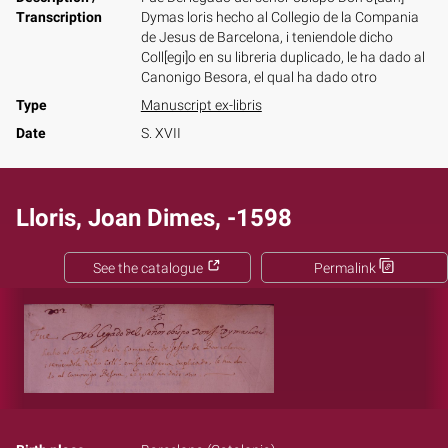
Transcription
Dymas loris hecho al Collegio de la Compania
de Jesus de Barcelona, i teniendole dicho
Coll[egi]o en su libreria duplicado, le ha dado al
Canonigo Besora, el qual ha dado otro
Type
Manuscript ex-libris
Date
S. XVII
Lloris, Joan Dimes, -1598
See the catalogue
Permalink