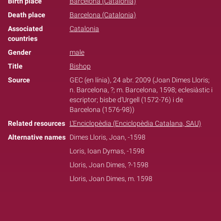
Birth place
Barcelona (Catalonia)
Death place
Barcelona (Catalonia)
Associated
Catalonia
countries
Gender
male
Title
Bishop
Source
GEC (en línia), 24 abr. 2009 (Joan Dimes Lloris;
n. Barcelona, ?; m. Barcelona, 1598; eclesiàstic i
escriptor; bisbe d’Urgell (1572-76) i de
Barcelona (1576-98))
Related resources
L'Enciclopèdia (Enciclopèdia Catalana, SAU)
Alternative names
Dimes Lloris, Joan, -1598
Loris, Ioan Dymas, -1598
Lloris, Joan Dimes, ?-1598
Lloris, Joan Dimes, m. 1598