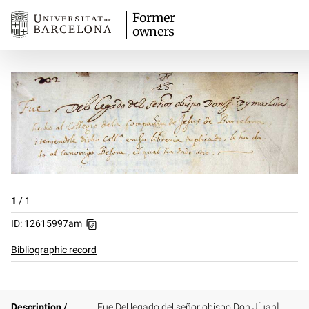
Former
owners
1
/
1
ID: 12615997am
Bibliographic record
Description /
Fue Del legado del señor obispo Don J[uan]