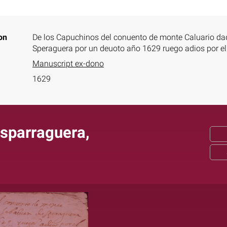
on
De los Capuchinos del conuento de monte Caluario dad
Speraguera por un deuoto año 1629 ruego adios por el
Manuscript ex-dono
1629
Esparraguera,