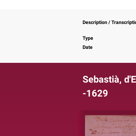
Description / Transcripti
Type
Date
Sebastià, d'
-1629