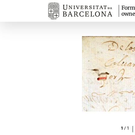
Form
owne
1
/
1