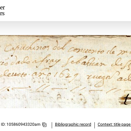
er
rs
ID: 105860943320am
Bibliographic record
Context: title page