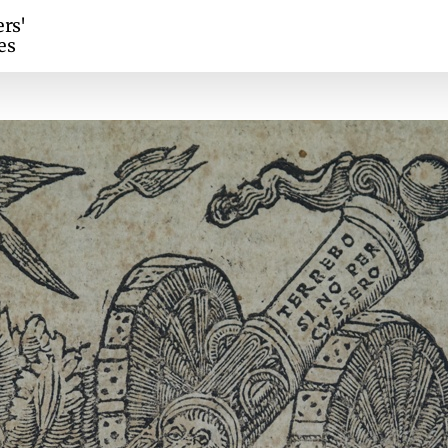
ers'
es