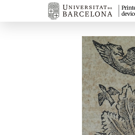
Print
devic