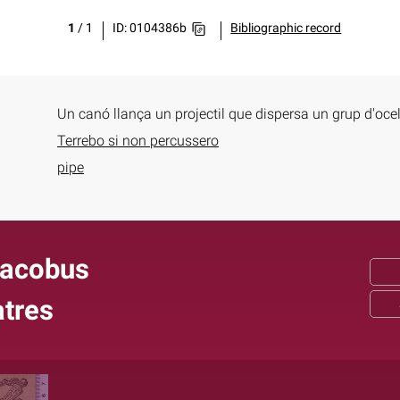
1
/
1
ID: 0104386b
Bibliographic record
Un canó llança un projectil que dispersa un grup d'ocel
Terrebo si non percussero
pipe
Jacobus
atres