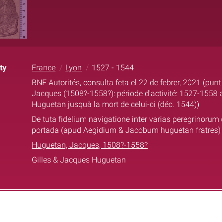
ty
France
Lyon
1527 - 1544
BNF Autorités, consulta feta el 22 de febrer, 2021 (pun
Jacques (1508?-1558?): période d'activité: 1527-1558 a
Huguetan jusquà la mort de celui-ci (déc. 1544))
De tuta fidelium navigatione inter varias peregrinorum
portada (apud Aegidium & Jacobum huguetan fratres)
Huguetan, Jacques, 1508?-1558?
Gilles & Jacques Huguetan