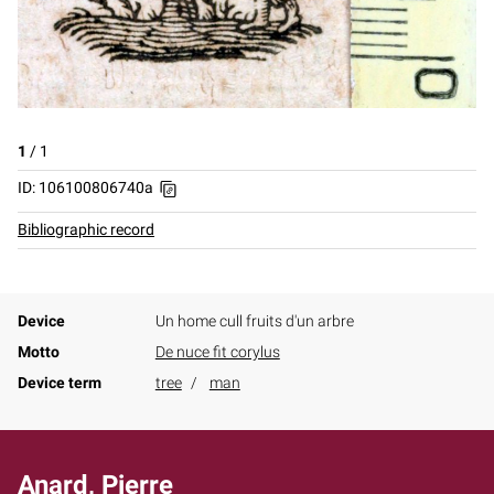
1
/
1
ID: 106100806740a
Bibliographic record
Device
Un home cull fruits d'un arbre
Motto
De nuce fit corylus
Device term
tree
man
Anard, Pierre