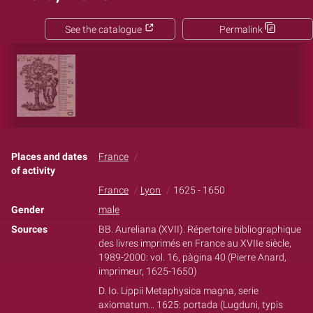
See the catalogue
Permalink
Places and dates
France
of activity
France
Lyon
1625 - 1650
Gender
male
Sources
BB. Aureliana (XVII). Répertoire bibliographique
des livres imprimés en France au XVIIe siècle,
1989-2000: vol. 16, pàgina 40 (Pierre Anard,
imprimeur, 1625-1650)
D. Io. Lippii Metaphysica magna, serie
axiomatum... 1625: portada (Lugduni, typis