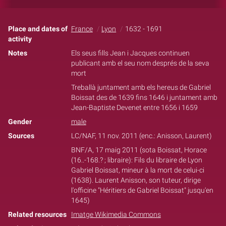
Place and dates of
France
Lyon
1632 - 1691
activity
Notes
Els seus fills Jean i Jacques continuen
publicant amb el seu nom després de la seva
mort
Treballà juntament amb els hereus de Gabriel
Boissat des de 1639 fins 1646 i juntament amb
Jean-Baptiste Devenet entre 1656 i 1659
Gender
male
Sources
LC/NAF, 11 nov. 2011 (enc.: Anisson, Laurent)
BNF/A, 17 maig 2011 (sota Boissat, Horace
(16..-168.? ; libraire): Fils du libraire de Lyon
Gabriel Boissat, mineur à la mort de celui-ci
(1638). Laurent Anisson, son tuteur, dirige
l'officine "Héritiers de Gabriel Boissat" jusqu'en
1645)
Related resources
Imatge Wikimedia Commons