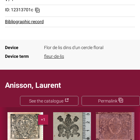
ID: 12313701c
Bibliographic record
Device
Flor de lis dins d'un cercle floral
Device term
fleur-de-lis
Anisson, Laurent
See the catalogue
Permalink
+1