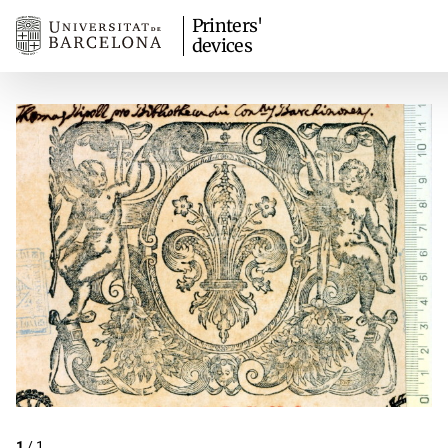
Printers'
devices
1
/
1