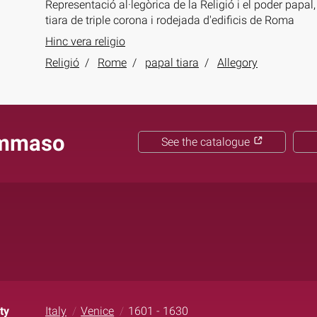
Representació al·legòrica de la Religió i el poder papa
tiara de triple corona i rodejada d'edificis de Roma
Hinc vera religio
Religió
Rome
papal tiara
Allegory
ommaso
See the catalogue
ty
Italy
Venice
1601 - 1630