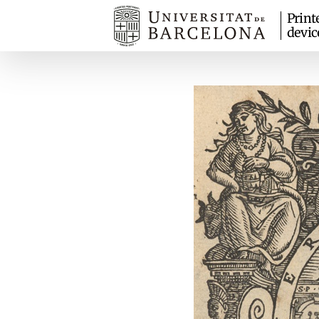
Print
devic