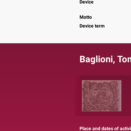
Device
Motto
Device term
Baglioni, T
Place and dates of activi