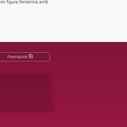
l, en figura femenina amb
Permalink