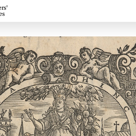
ers'
es