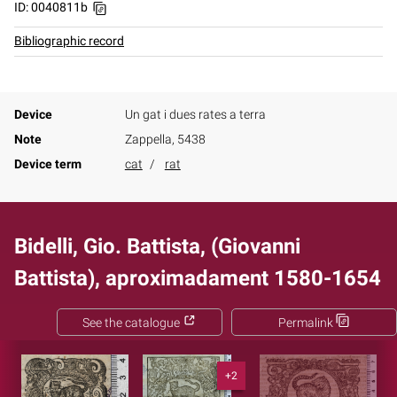
ID: 0040811b
Bibliographic record
Device
Un gat i dues rates a terra
Note
Zappella, 5438
Device term
cat
rat
Bidelli, Gio. Battista, (Giovanni
Battista), aproximadament 1580-1654
See the catalogue
Permalink
+2