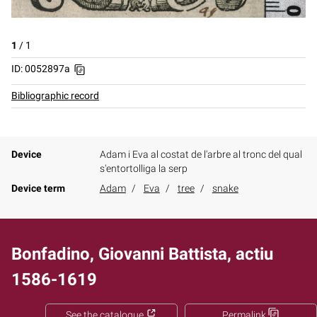
1
/
1
ID: 0052897a
Bibliographic record
Device
Adam i Eva al costat de l'arbre al tronc del qual
s'entortolliga la serp
Device term
Adam
Eva
tree
snake
Bonfadino, Giovanni Battista, actiu
1586-1619
See the catalogue
Permalink