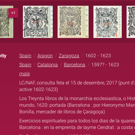
+1
ity
Spain
Aragon
Zaragoza
1602 - 1623
Spain
Catalonia
Barcelona
1597? - 1623
male
LC/NAF, consulta feta el 15 de desembre, 2017 (punt d'
active 1602-1623)
Los Treynta libros de la monarchia ecclesiastica, o Hist
mundo, 1620: portada (Barcelona : por Hieronymo Marg
Bonilla, mercader de libros de Çaragoça)
Exercicios espirituales para todos los dias de la quares
Barcelona : en la emprenta de Iayme Cendrat : a costa de