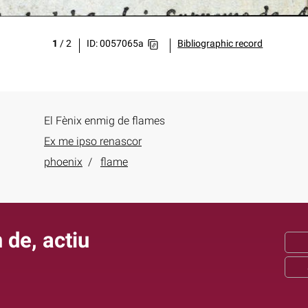
1
/
2
ID: 0057065a
Bibliographic record
El Fènix enmig de flames
Ex me ipso renascor
phoenix
flame
 de, actiu