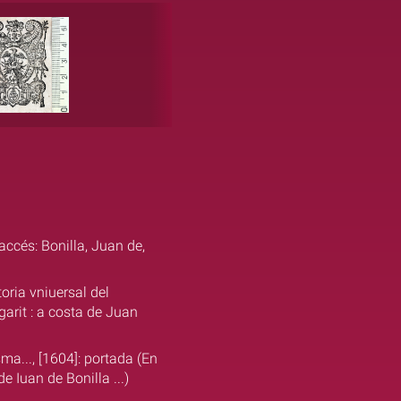
accés: Bonilla, Juan de,
oria vniuersal del
arit : a costa de Juan
ma..., [1604]: portada (En
 Iuan de Bonilla ...)