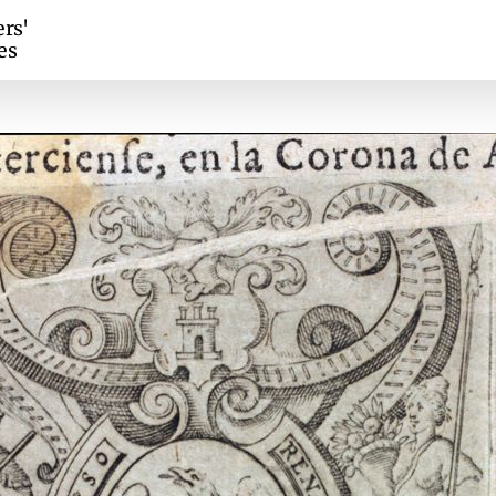
ers'
es