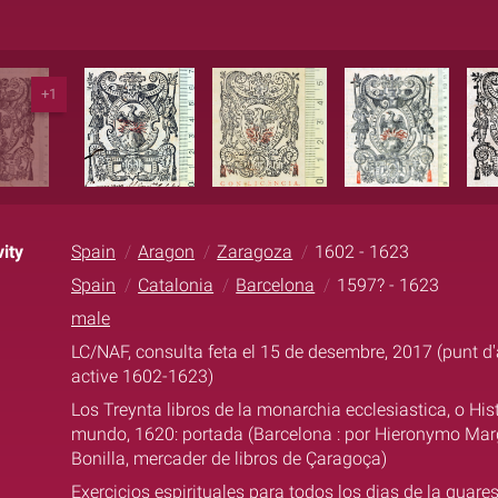
+1
ity
Spain
Aragon
Zaragoza
1602 - 1623
Spain
Catalonia
Barcelona
1597? - 1623
male
LC/NAF, consulta feta el 15 de desembre, 2017 (punt d'
active 1602-1623)
Los Treynta libros de la monarchia ecclesiastica, o Hist
mundo, 1620: portada (Barcelona : por Hieronymo Marg
Bonilla, mercader de libros de Çaragoça)
Exercicios espirituales para todos los dias de la quares