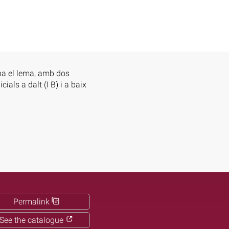
 ha el lema, amb dos
cials a dalt (I B) i a baix
Permalink
See the catalogue