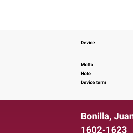
Device
Motto
Note
Device term
Bonilla, Juan
1602-1623