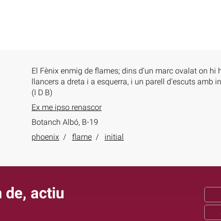
El Fènix enmig de flames; dins d'un marc ovalat on hi
llancers a dreta i a esquerra, i un parell d'escuts amb ini
(I D B)
Ex me ipso renascor
Botanch Albó, B-19
phoenix
flame
initial
 de, actiu