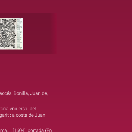
accés: Bonilla, Juan de,
oria vniuersal del
arit : a costa de Juan
ma..., [1604]: portada (En