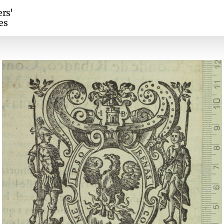
ers'
es