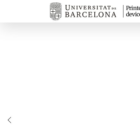
Print
devic