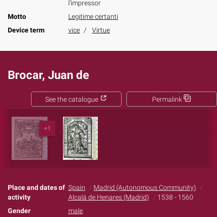
l'impressor
Motto
Legitime certanti
Device term
vice
Virtue
Brocar, Juan de
See the catalogue
Permalink
+1
Place and dates of
Spain
Madrid (Autonomous Community)
activity
Alcalá de Henares (Madrid)
1538 - 1560
Gender
male