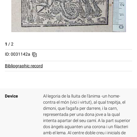
1
/
2
ID: 0031142a
Bibliographic record
Device
Al·legoria de la lluita de l'ànima -un home-
contra el món (vici i virtut), al qual trepitja, el
dimoni, que l'agafa per darrere, i la carn,
representada per una dona jove a la qual
intenta apartar del seu camí. A la part superior
dos àngels aguanten una corona i un filacteri
amb el lema. Al centre doble creu i inicials de