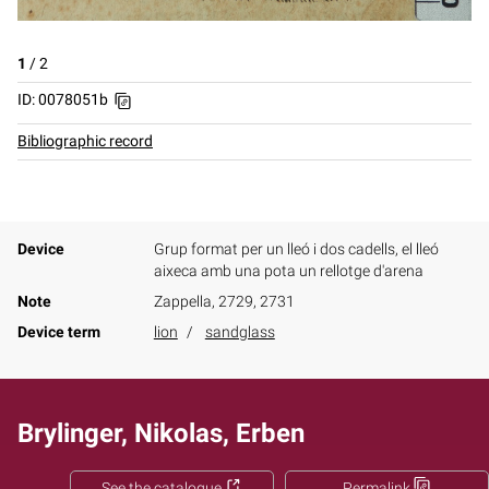
1
/
2
ID: 0078051b
Bibliographic record
Device
Grup format per un lleó i dos cadells, el lleó
aixeca amb una pota un rellotge d'arena
Note
Zappella, 2729, 2731
Device term
lion
sandglass
Brylinger, Nikolas, Erben
See the catalogue
Permalink