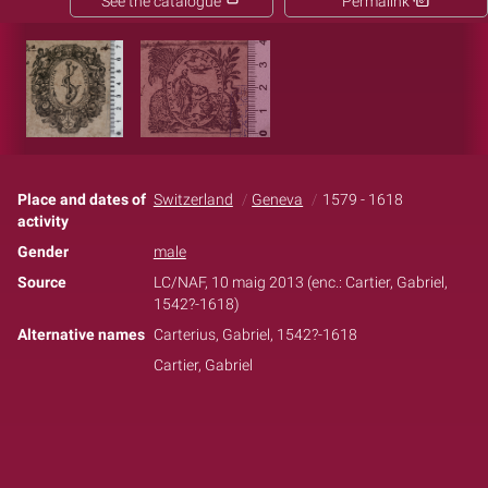
See the catalogue
Permalink
Place and dates of
Switzerland
Geneva
1579 - 1618
activity
Gender
male
Source
LC/NAF, 10 maig 2013 (enc.: Cartier, Gabriel,
1542?-1618)
Alternative names
Carterius, Gabriel, 1542?-1618
Cartier, Gabriel