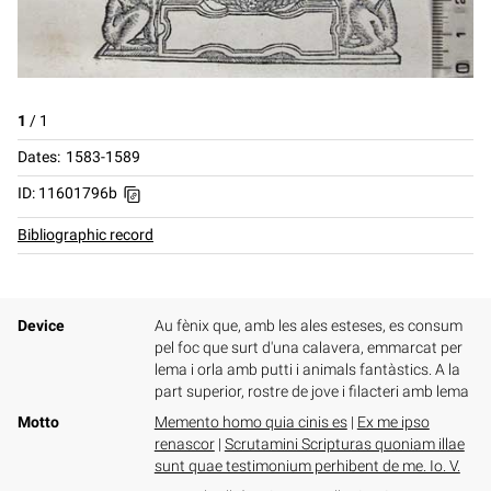
1
/
1
Dates
1583-1589
ID: 11601796b
Bibliographic record
Device
Au fènix que, amb les ales esteses, es consum
pel foc que surt d'una calavera, emmarcat per
lema i orla amb putti i animals fantàstics. A la
part superior, rostre de jove i filacteri amb lema
Motto
Memento homo quia cinis es
|
Ex me ipso
renascor
|
Scrutamini Scripturas quoniam illae
sunt quae testimonium perhibent de me. Io. V.