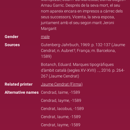
Arnau Garric. Després de la seva mort, el seu
nom apareix encara en impresos a càrrec dels
seus successors, Vicenta, la seva esposa,
juntament amb el seu segon marit Jeroni
Margarit
Gender
male
Sources
Gutenberg-Jahrbuch, 1969: p. 132-137 (Jaume
Cendrat; n. Aubret?, França; m. Barcelona,
1589)
Botanch, Eduard. Marques tipogràfiques
d'àmbit català (segles XV-XVII) ..., 2016: p. 264-
267 (Jaume Cendrat)
Related printer
Jaume Cendrat (Firma)
Alternative names
Cendrad, Iaime, -1589
Cendrad, Iayme, -1589
Cendrat, Iacobus, -1589
Cendrat, Iaume, -1589
Cendrat, Iayme, -1589