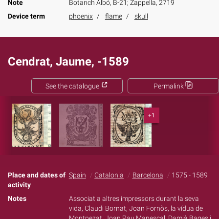
Note
Botanch Albó, B-21; Zappella, 2719
Device term
phoenix
flame
skull
Cendrat, Jaume, -1589
See the catalogue
Permalink
+1
Place and dates of
Spain
Catalonia
Barcelona
1575 - 1589
activity
Notes
Associat a altres impressors durant la seva
vida, Claudi Bornat, Joan Fornòs, la vídua de
Montpezat, Joan Pau Manescal, Damià Bages i