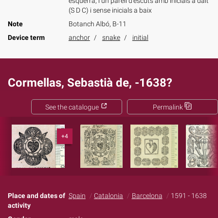
esquerra, i un parell d'escuts amb inicials a dalt
(S D C) i sense inicials a baix
Note
Botanch Albó, B-11
Device term
anchor
snake
initial
Cormellas, Sebastià de, -1638?
See the catalogue
Permalink
+4
Place and dates of
Spain
Catalonia
Barcelona
1591 - 1638
activity