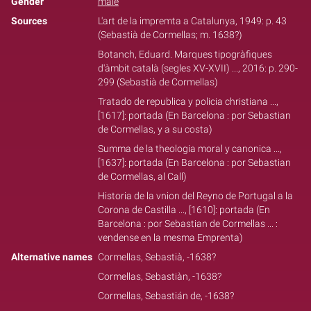
Gender
male
Sources
L'art de la impremta a Catalunya, 1949: p. 43
(Sebastià de Cormellas; m. 1638?)
Botanch, Eduard. Marques tipogràfiques
d'àmbit català (segles XV-XVII) ..., 2016: p. 290-
299 (Sebastià de Cormellas)
Tratado de republica y policia christiana ...,
[1617]: portada (En Barcelona : por Sebastian
de Cormellas, y a su costa)
Summa de la theologia moral y canonica ...,
[1637]: portada (En Barcelona : por Sebastian
de Cormellas, al Call)
Historia de la vnion del Reyno de Portugal a la
Corona de Castilla ..., [1610]: portada (En
Barcelona : por Sebastian de Cormellas ... :
vendense en la mesma Emprenta)
Alternative names
Cormellas, Sebastià, -1638?
Cormellas, Sebastiàn, -1638?
Cormellas, Sebastián de, -1638?