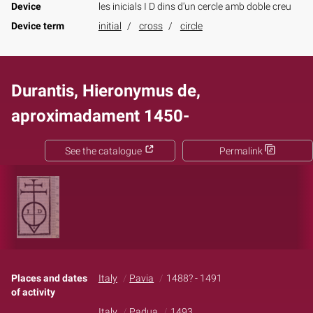
Device
les inicials I D dins d'un cercle amb doble creu
Device term
initial
cross
circle
Durantis, Hieronymus de,
aproximadament 1450-
See the catalogue
Permalink
Places and dates
Italy
Pavia
1488? - 1491
of activity
Italy
Padua
1493