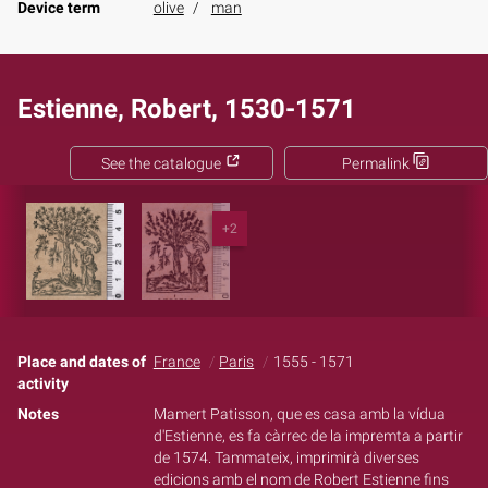
Device term
olive
man
Estienne, Robert, 1530-1571
See the catalogue
Permalink
+2
Place and dates of
France
Paris
1555 - 1571
activity
Notes
Mamert Patisson, que es casa amb la vídua
d'Estienne, es fa càrrec de la impremta a partir
de 1574. Tammateix, imprimirà diverses
edicions amb el nom de Robert Estienne fins