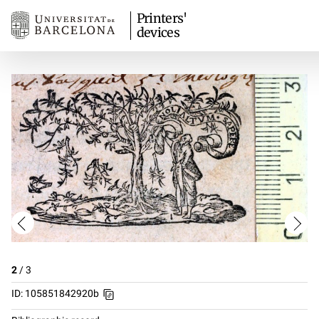
Printers'
devices
2
/
3
ID: 105851842920b