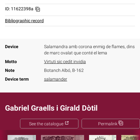
ID: 11622398a
Bibliographic record
Device
Salamandra amb corona enmig de flames, dins
de marc ovalat que conté el lema
Motto
Virtuti sic cedit invidia
Note
Botanch Albó, B-162
Device term
salamander
Gabriel Graells i Girald Dòtil
See the catalogue
Permalink