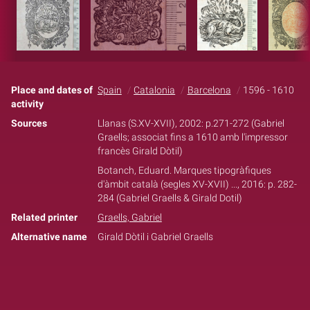
Place and dates of
Spain
Catalonia
Barcelona
1596 - 1610
activity
Sources
Llanas (S.XV-XVII), 2002: p.271-272 (Gabriel
Graells; associat fins a 1610 amb l'impressor
francès Girald Dòtil)
Botanch, Eduard. Marques tipogràfiques
d'àmbit català (segles XV-XVII) ..., 2016: p. 282-
284 (Gabriel Graells & Girald Dotil)
Related printer
Graells, Gabriel
Alternative name
Girald Dòtil i Gabriel Graells