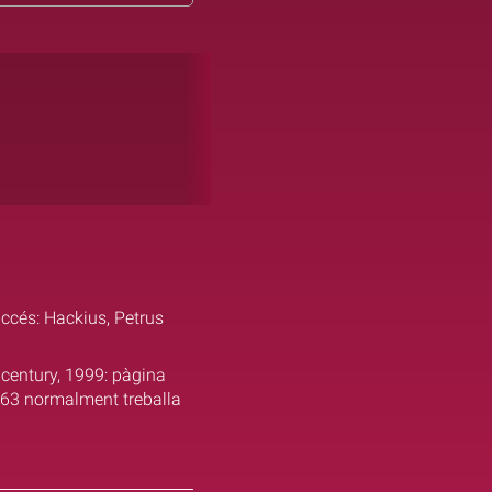
accés: Hackius, Petrus
 century, 1999: pàgina
663 normalment treballa