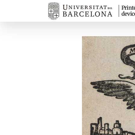
Print
devic