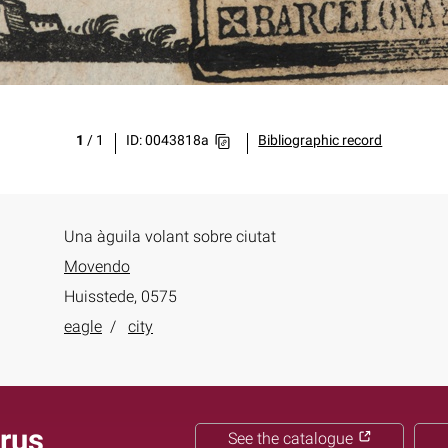
1
/
1
ID: 0043818a
Bibliographic record
Una àguila volant sobre ciutat
Movendo
Huisstede, 0575
eagle
city
rus
See the catalogue