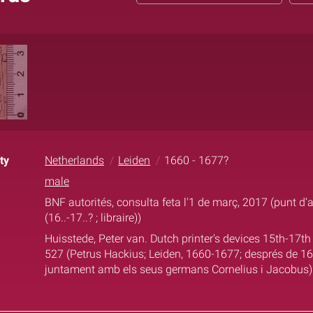
ty
Netherlands
Leiden
1660 - 1677?
male
BNF autorités, consulta feta l'1 de març, 2017 (punt d’
(16..-17..? ; libraire))
Huisstede, Peter van. Dutch printer's devices 15th-17th
527 (Petrus Hackius; Leiden, 1660-1677; després de 1
juntament amb els seus germans Cornelius i Jacobus)