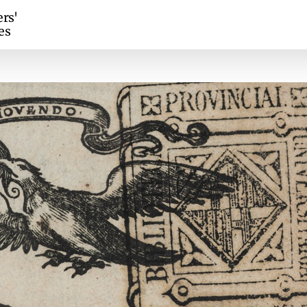
ers'
es