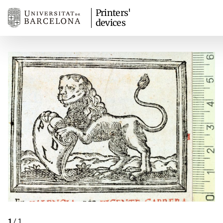
Printers'
devices
1
/
1