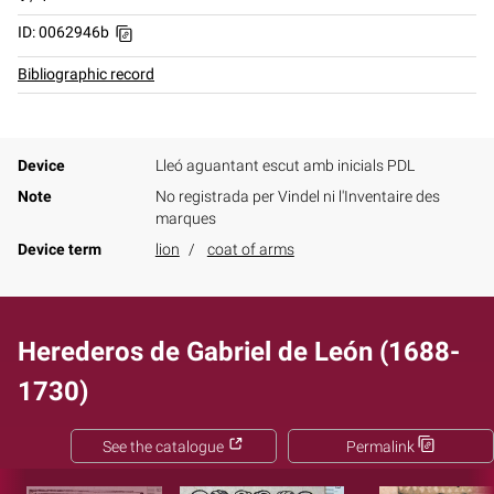
ID: 0062946b
Bibliographic record
Device
Lleó aguantant escut amb inicials PDL
Note
No registrada per Vindel ni l'Inventaire des
marques
Device term
lion
coat of arms
Herederos de Gabriel de León (1688-
1730)
See the catalogue
Permalink