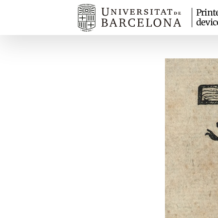
Print
devic