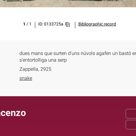
1
/
1
ID: 0133725a
Bibliographic record
dues mans que surten d'uns núvols agafen un bastó e
s'entortolliga una serp
Zappella, 2925
snake
ncenzo