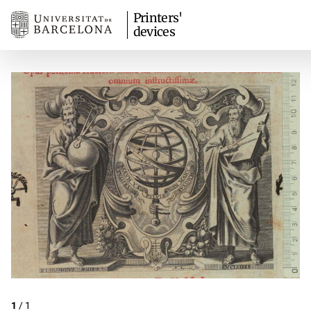
Printers'
devices
1
/
1