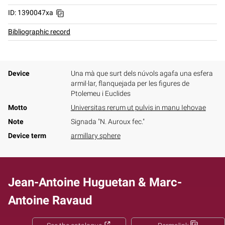
ID: 1390047xa
Bibliographic record
Device
Una mà que surt dels núvols agafa una esfera
armil·lar, flanquejada per les figures de
Ptolemeu i Euclides
Motto
Universitas rerum ut pulvis in manu Iehovae
Note
Signada "N. Auroux fec."
Device term
armillary sphere
Jean-Antoine Huguetan & Marc-
Antoine Ravaud