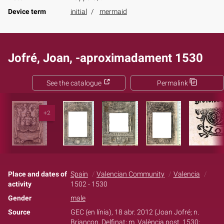
Device term
initial
mermaid
Jofré, Joan, -aproximadament 1530
See the catalogue
Permalink
+2
Place and dates of
Spain
Valencian Community
Valencia
activity
1502 - 1530
Gender
male
Source
GEC (en línia), 18 abr. 2012 (Joan Jofré; n.
Briançon, Delfinat; m. València post. 1530;