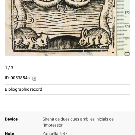
1
/
3
ID: 0053854a
Bibliographic record
Device
Sirena de dues cues amb les inicials de
l'impressor
Note
Zappella, 947