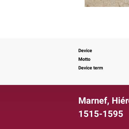
Device
Motto
Device term
Marnef, Hié
1515-1595