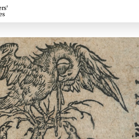
ers'
es