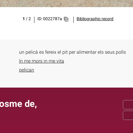
1
/
2
ID: 0022787a
Bibliographic record
un pelicà es fereix el pit per alimentar els seus polls
In me mors in me vita
pelican
rosme de,