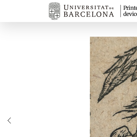
Print
devic