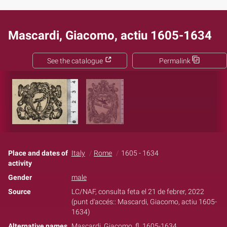
Mascardi, Giacomo, actiu 1605-1634
See the catalogue
Permalink
Place and dates of
Italy
Rome
1605 - 1634
activity
Gender
male
Source
LC/NAF, consulta feta el 21 de febrer, 2022
(punt d'accés:: Mascardi, Giacomo, actiu 1605-
1634)
Alternative names
Mascardi, Giacomo, fl. 1605-1634