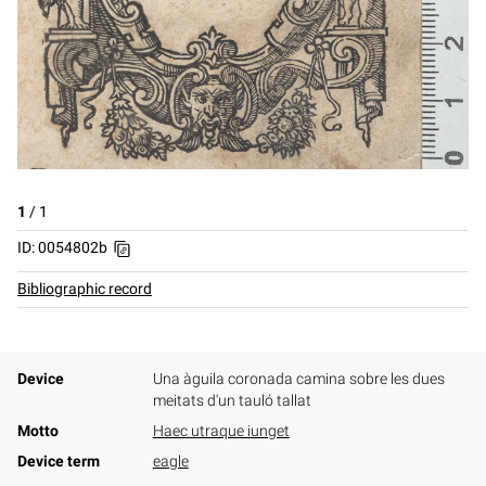
1
/
1
ID: 0054802b
Bibliographic record
Device
Una àguila coronada camina sobre les dues
meitats d'un tauló tallat
Motto
Haec utraque iunget
Device term
eagle