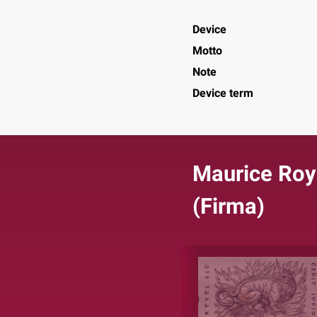
Device
Motto
Note
Device term
Maurice Roy
(Firma)