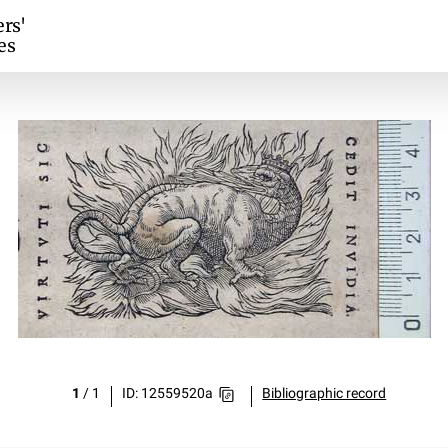
ers'
es
1
/
1
ID: 12559520a
Bibliographic record