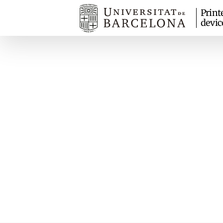
Print
devic