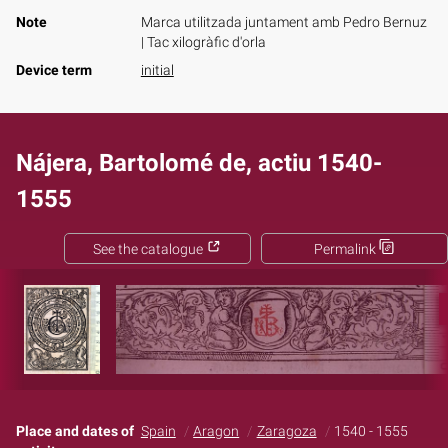
Note
Marca utilitzada juntament amb Pedro Bernuz
| Tac xilogràfic d'orla
Device term
initial
Nájera, Bartolomé de, actiu 1540-
1555
See the catalogue
Permalink
Place and dates of
Spain
Aragon
Zaragoza
1540 - 1555