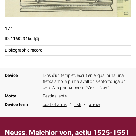
1
/
1
ID: 11602946d
Bibliographic record
Device
Dins d'un templet, escut en el qual hi ha una
fletxa amb la punta avall on s'entortolliga un
peix. A la part superior "Melch. Nov."
Motto
Festina lente
Device term
coat of arms
fish
arrow
Neuss, Melchior von, actiu 1525-1551