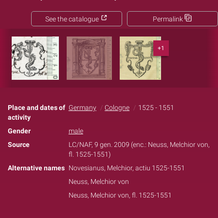
See the catalogue
Permalink
+1
Place and dates of
Germany
Cologne
1525 - 1551
activity
Gender
male
Source
LC/NAF, 9 gen. 2009 (enc.: Neuss, Melchior von,
fl. 1525-1551)
Alternative names
Novesianus, Melchior, actiu 1525-1551
Neuss, Melchior von
Neuss, Melchior von, fl. 1525-1551