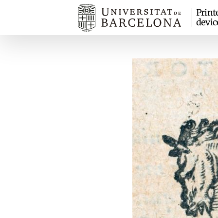
Print
devic