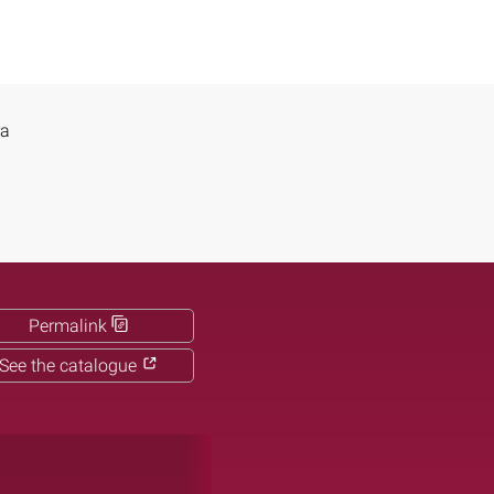
ra
Permalink
See the catalogue