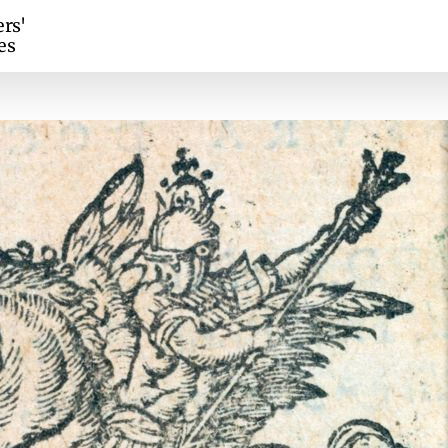
ers'
es