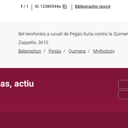
1
/
1
ID: 12380544a
Bibliographic record
Bel·lerofontes a cavall de Pegàs lluita contra la Quime
Zappella, 3610
Belerophon
Pegàs
Quimera
Mythology
as, actiu