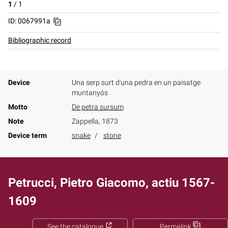
1
/
1
ID: 0067991a
Bibliographic record
Device
Una serp surt d'una pedra en un paisatge
muntanyós
Motto
De petra sursum
Note
Zappella, 1873
Device term
snake
stone
Petrucci, Pietro Giacomo, actiu 1567-
1609
See the catalogue
Permalink