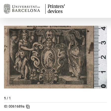
Printers'
devices
1
/
1
ID: 0061689a