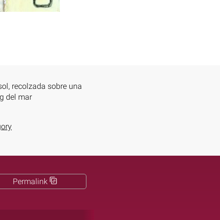
sol, recolzada sobre una
g del mar
gory
Permalink