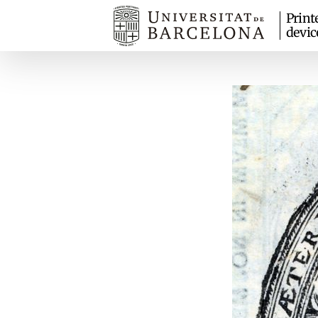
Print
devic