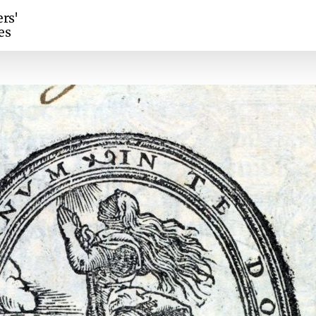
ers'
es