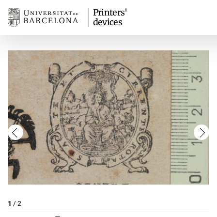
Printers'
devices
1
/
2