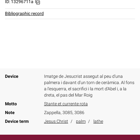
ID: 13296711a
Bibliographic record
Device
Imatge de Jesucrist assegut al peu d'una
palmera i davant d'un torn de ceràmica. Al fons
a l'esquerra, el sacrifici i la mort d'Abel i, a la
dreta, el pas del Mar Roig
Motto
Stante et currente rota
Note
Zappella, 3085, 3086
Device term
Jesus Christ
palm
lathe