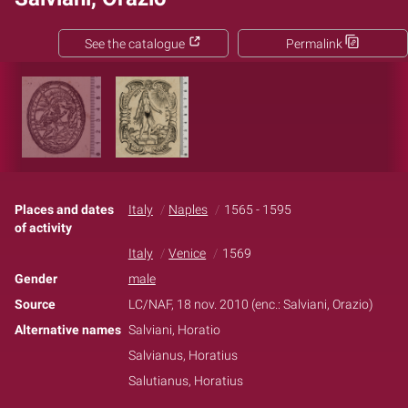
See the catalogue
Permalink
Places and dates
Italy
Naples
1565 - 1595
of activity
Italy
Venice
1569
Gender
male
Source
LC/NAF, 18 nov. 2010 (enc.: Salviani, Orazio)
Alternative names
Salviani, Horatio
Salvianus, Horatius
Salutianus, Horatius