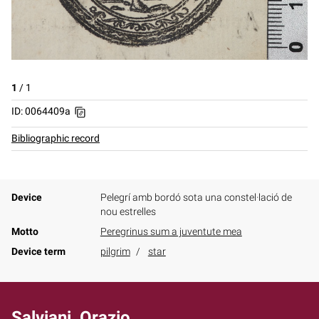
1
/
1
ID: 0064409a
Bibliographic record
Device
Pelegrí amb bordó sota una constel·lació de
nou estrelles
Motto
Peregrinus sum a juventute mea
Device term
pilgrim
star
Salviani, Orazio