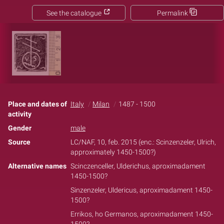
See the catalogue
Permalink
Place and dates of
Italy
Milan
1487 - 1500
activity
Gender
male
Source
LC/NAF, 10, feb. 2015 (enc.: Scinzenzeler, Ulrich,
approximately 1450-1500?)
Alternative names
Scinczenceller, Ulderichus, aproximadament
1450-1500?
Sinzenzeler, Uldericus, aproximadament 1450-
1500?
Errikos, ho Germanos, aproximadament 1450-