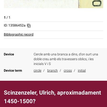
1
/
1
ID: 13586452a
Bibliographic record
Device
Cercle amb una branca a dins, d'on surt una
doble creu amb els travessers oblics, i les
inicials V i S
Device term
circle
branch
cross
initial
Scinzenzeler, Ulrich, aproximadament
1450-1500?