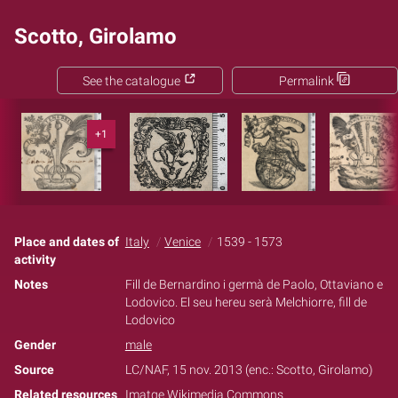
Scotto, Girolamo
See the catalogue
Permalink
+1
Place and dates of
Italy
Venice
1539 - 1573
activity
Notes
Fill de Bernardino i germà de Paolo, Ottaviano e
Lodovico. El seu hereu serà Melchiorre, fill de
Lodovico
Gender
male
Source
LC/NAF, 15 nov. 2013 (enc.: Scotto, Girolamo)
Related resources
Imatge Wikimedia Commons