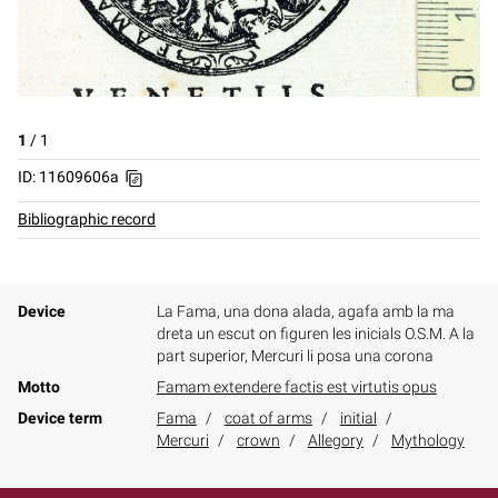
1
/
1
ID: 11609606a
Bibliographic record
Device
La Fama, una dona alada, agafa amb la ma
dreta un escut on figuren les inicials O.S.M. A la
part superior, Mercuri li posa una corona
Motto
Famam extendere factis est virtutis opus
Device term
Fama
coat of arms
initial
Mercuri
crown
Allegory
Mythology