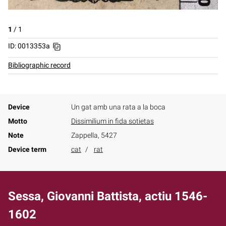
1
/
1
ID: 0013353a
Bibliographic record
Device
Un gat amb una rata a la boca
Motto
Dissimilium in fida sotietas
Note
Zappella, 5427
Device term
cat
rat
Sessa, Giovanni Battista, actiu 1546-
1602