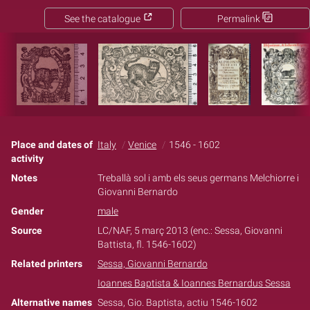
See the catalogue
Permalink
Place and dates of
Italy
Venice
1546 - 1602
activity
Notes
Treballà sol i amb els seus germans Melchiorre i
Giovanni Bernardo
Gender
male
Source
LC/NAF, 5 març 2013 (enc.: Sessa, Giovanni
Battista, fl. 1546-1602)
Related printers
Sessa, Giovanni Bernardo
Ioannes Baptista & Ioannes Bernardus Sessa
Alternative names
Sessa, Gio. Baptista, actiu 1546-1602