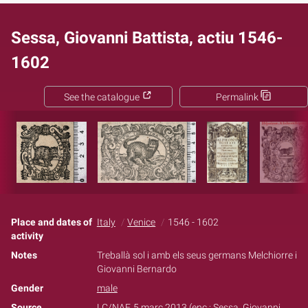
Sessa, Giovanni Battista, actiu 1546-
1602
See the catalogue
Permalink
Place and dates of
Italy
Venice
1546 - 1602
activity
Notes
Treballà sol i amb els seus germans Melchiorre i
Giovanni Bernardo
Gender
male
Source
LC/NAF, 5 març 2013 (enc.: Sessa, Giovanni