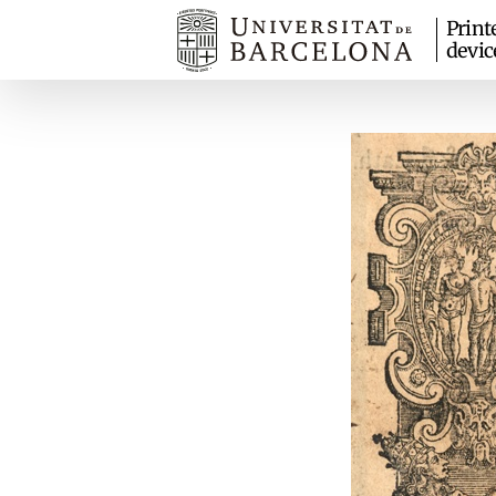
Print
devic