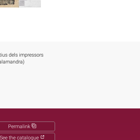
tius dels impressors
(salamandra)
Permalink
See the catalogue