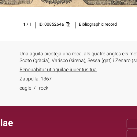
1
/
1
ID: 0085264a
Bibliographic record
Una àguila picoteja una roca; als quatre angles els mo
Scoto (gràcia), Varisco (sirena), Sessa (gat) i Zenaro 
Renouabitur ut aquilae iuuentus tua
Zappella, 1367
eagle
rock
lae