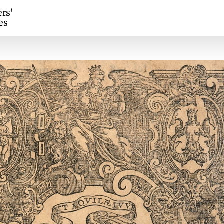
ers'
es