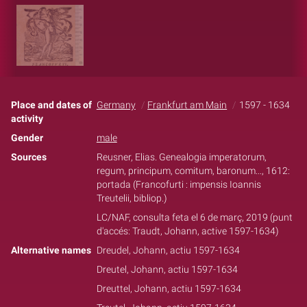
Place and dates of
Germany
Frankfurt am Main
1597 - 1634
activity
Gender
male
Sources
Reusner, Elias. Genealogia imperatorum,
regum, principum, comitum, baronum..., 1612:
portada (Francofurti : impensis Ioannis
Treutelii, bibliop.)
LC/NAF, consulta feta el 6 de març, 2019 (punt
d'accés: Traudt, Johann,‏ ‎active 1597-1634‏)
Alternative names
Dreudel, Johann, actiu 1597-1634
Dreutel, Johann, actiu 1597-1634
Dreuttel, Johann, actiu 1597-1634