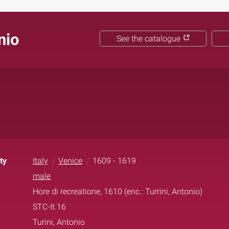
nio
See the catalogue
ty
Italy
Venice
1609 - 1619
male
Hore di recreatione, 1610 (enc.: Turrini, Antonio)
STC-It.16
Turini, Antonio