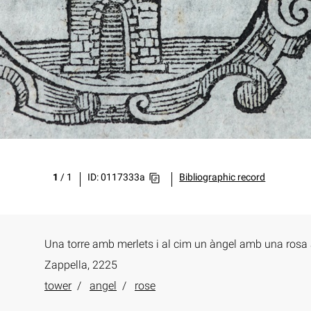
1
/
1
ID: 0117333a
Bibliographic record
Una torre amb merlets i al cim un àngel amb una rosa 
Zappella, 2225
tower
angel
rose