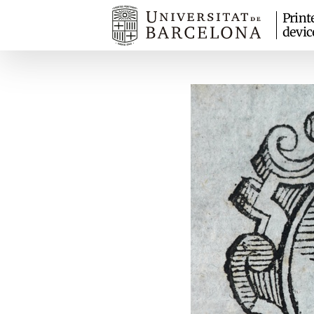
Print
devic