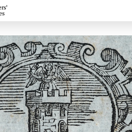
ers'
es