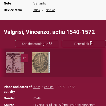
Note
Variants
Device term
stick
snake
Valgrisi, Vincenzo, actiu 1540-1572
See the catalogue
Permalink
+2
Place and dates of
Italy
Venice
1539 - 1573
activity
Gender
male
Source
LC/NAF, 8 jul. 2015 (enc.: Valgrisi, Vincenzo,